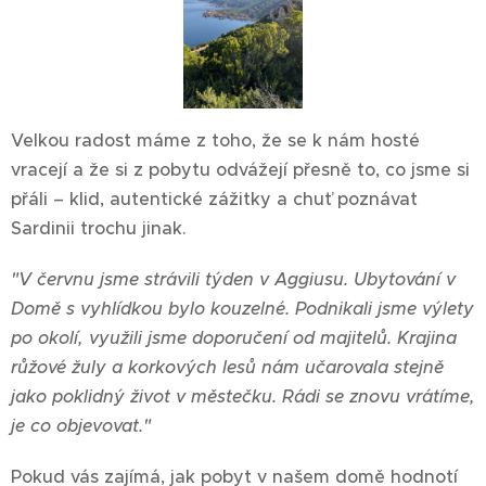
Velkou radost máme z toho, že se k nám hosté
vracejí a že si z pobytu odvážejí přesně to, co jsme si
přáli – klid, autentické zážitky a chuť poznávat
Sardinii trochu jinak.
"V červnu jsme strávili týden v Aggiusu. Ubytování v
Domě s vyhlídkou bylo kouzelné. Podnikali jsme výlety
po okolí, využili jsme doporučení od majitelů. Krajina
růžové žuly a korkových lesů nám učarovala stejně
jako poklidný život v městečku. Rádi se znovu vrátíme,
je co objevovat."
Pokud vás zajímá, jak pobyt v našem domě hodnotí