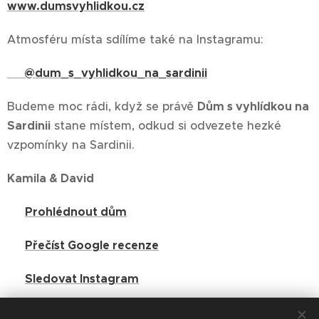
www.dumsvyhlidkou.cz
Atmosféru místa sdílíme také na Instagramu:
📷 @dum_s_vyhlidkou_na_sardinii
Budeme moc rádi, když se právě
Dům s vyhlídkou na
Sardinii
stane místem, odkud si odvezete hezké
vzpomínky na Sardinii.
Kamila & David
🟢
Prohlédnout dům
🟢
Přečíst Google recenze
🟢
Sledovat Instagram
🟢
Sledovat Facebook